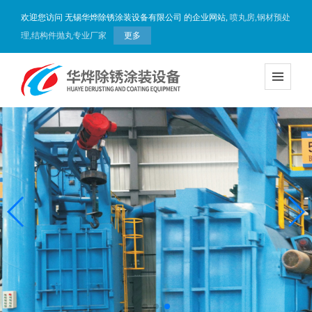
欢迎您访问 无锡华烨除锈涂装设备有限公司 的企业网站,
喷丸房,钢材预处
理,结构件抛丸专业厂家
更多