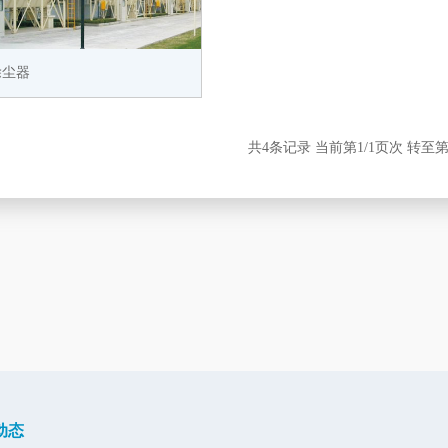
除尘器
共
4
条记录 当前第
1
/1页次 转至
动态