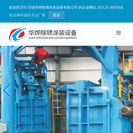
欢迎您访问 无锡华烨除锈涂装设备有限公司 的企业网站,
喷丸房,钢材预处
理,结构件抛丸专业厂家
更多