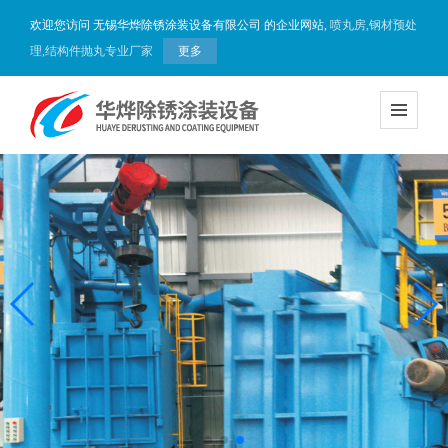
欢迎您访问 无锡华烨除锈涂装设备有限公司 的企业网站,
喷丸房,钢材预处
理,结构件抛丸专业厂家
更多